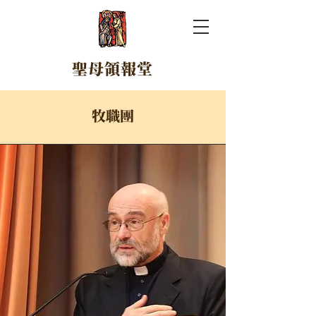
​聖母領報堂
牧職團