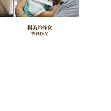
楊美玲修女
牧職修女